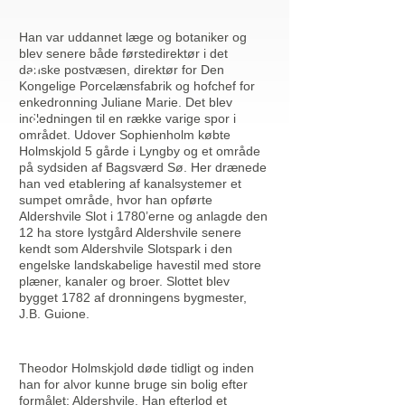
Han var uddannet læge og botaniker og
blev senere både førstedirektør i det
danske postvæsen, direktør for Den
Kongelige Porcelænsfabrik og hofchef for
enkedronning Juliane Marie. Det blev
indledningen til en række varige spor i
området. Udover Sophienholm købte
Holmskjold 5 gårde i Lyngby og et område
på sydsiden af Bagsværd Sø. Her drænede
han ved etablering af kanalsystemer et
sumpet område, hvor han opførte
Aldershvile Slot i 1780’erne og anlagde den
12 ha store lystgård Aldershvile senere
kendt som Aldershvile Slotspark i den
engelske landskabelige havestil med store
plæner, kanaler og broer. Slottet blev
bygget 1782 af dronningens bygmester,
J.B. Guione.
Theodor Holmskjold døde tidligt og inden
han for alvor kunne bruge sin bolig efter
formålet: Aldershvile. Han efterlod et