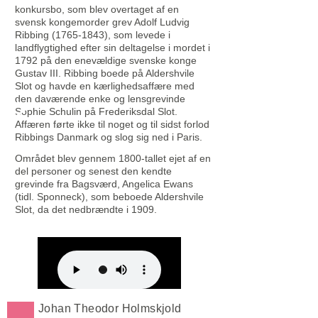
konkursbo, som blev overtaget af en
svensk kongemorder grev Adolf Ludvig
Ribbing (1765-
1843), som levede i
landflygtighed efter sin deltagelse i mordet i
1792 på den enevældige svenske konge
Gustav III. Ribbing boede på Aldershvile
Slot og havde en kærlighedsaffære med
den daværende enke og lensgrevinde
Sophie Schulin på Frederiksdal Slot.
Affæren førte ikke til noget og til sidst forlod
Ribbings Danmark og slog sig ned i Paris.
Området blev gennem 1800-
tallet ejet af en
del personer og senest den kendte
grevinde fra Bagsværd, Angelica Ewans
(tidl. Sponneck), som beboede Aldershvile
Slot, da det nedbrændte i 1909.
Johan Theodor Holmskjold