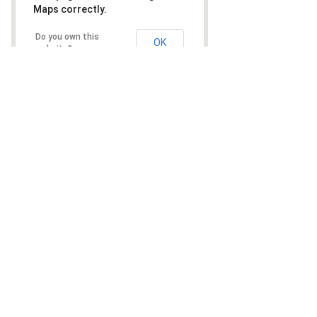
Maps correctly.
Do you own this
OK
website?
HØR MERE OM ALDERSHVILE
Tilbage til oversigt